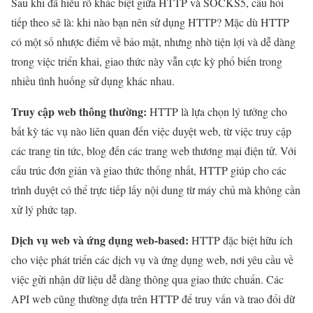
Sau khi đã hiểu rõ khác biệt giữa HTTP và SOCKS5, câu hỏi
tiếp theo sẽ là: khi nào bạn nên sử dụng HTTP? Mặc dù HTTP
có một số nhược điểm về bảo mật, nhưng nhờ tiện lợi và dễ dàng
trong việc triển khai, giao thức này vẫn cực kỳ phổ biến trong
nhiều tình huống sử dụng khác nhau.
Truy cập web thông thường:
HTTP là lựa chọn lý tưởng cho
bất kỳ tác vụ nào liên quan đến việc duyệt web, từ việc truy cập
các trang tin tức, blog đến các trang web thương mại điện tử. Với
cấu trúc đơn giản và giao thức thống nhất, HTTP giúp cho các
trình duyệt có thể trực tiếp lấy nội dung từ máy chủ mà không cần
xử lý phức tạp.
Dịch vụ web và ứng dụng web-based:
HTTP đặc biệt hữu ích
cho việc phát triển các dịch vụ và ứng dụng web, nơi yêu cầu về
việc gửi nhận dữ liệu dễ dàng thông qua giao thức chuẩn. Các
API web cũng thường dựa trên HTTP để truy vấn và trao đổi dữ