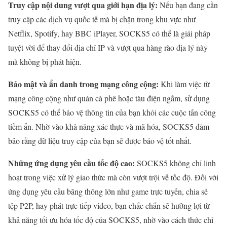
Truy cập nội dung vượt qua giới hạn địa lý:
Nếu bạn đang cần
truy cập các dịch vụ quốc tế mà bị chặn trong khu vực như
Netflix, Spotify, hay BBC iPlayer, SOCKS5 có thể là giải pháp
tuyệt vời để thay đổi địa chỉ IP và vượt qua hàng rào địa lý này
mà không bị phát hiện.
Bảo mật và ẩn danh trong mạng công cộng:
Khi làm việc từ
mạng công cộng như quán cà phê hoặc tàu điện ngầm, sử dụng
SOCKS5 có thể bảo vệ thông tin của bạn khỏi các cuộc tấn công
tiềm ẩn. Nhờ vào khả năng xác thực và mã hóa, SOCKS5 đảm
bảo rằng dữ liệu truy cập của bạn sẽ được bảo vệ tốt nhất.
Những ứng dụng yêu cầu tốc độ cao:
SOCKS5 không chỉ linh
hoạt trong việc xử lý giao thức mà còn vượt trội về tốc độ. Đối với
ứng dụng yêu cầu băng thông lớn như game trực tuyến, chia sẻ
tệp P2P, hay phát trực tiếp video, bạn chắc chắn sẽ hưởng lợi từ
khả năng tối ưu hóa tốc độ của SOCKS5, nhờ vào cách thức chỉ