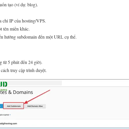
n tạo (ví dụ: blog).
a chỉ IP của hosting/VPS.
 tên miền khác.
ển hướng subdomain đến một URL cụ thể.
 từ 5 phút đến 24 giờ).
ách truy cập trình duyệt.