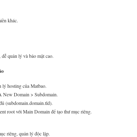
iền khác.
 dễ quản lý và bảo mật cao.
ão
 lý hosting của Matbao.
 A New Domain > Subdomain.
đủ (subdomain.domain.tld).
nt root với Main Domain để tạo thư mục riêng.
c riêng, quản lý độc lập.