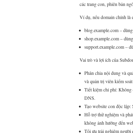
các trang con, phiên bản n
Ví dụ, nếu domain chính là 
blog.example.com – dùng đ
shop.example.com – dùng 
support.example.com – dù
Vai trò và lợi ích của Subdo
Phân chia nội dung và qu
và quản trị viên kiểm soá
Tiết kiệm chi phí: Không
DNS.
Tạo website con độc lập: 
Hỗ trợ thử nghiệm và phát
không ảnh hưởng đến web
Tối ưu trải nghiệm người 