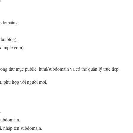
bdomains.
dụ: blog).
example.com).
ong thư mục public_html/subdomain và có thể quản lý trực tiếp.
n, phù hợp với người mới.
.
Subdomain.
 nhập tên subdomain.