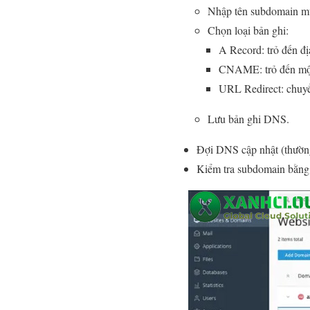
Nhập tên subdomain muố
Chọn loại bản ghi:
A Record: trỏ đến đị
CNAME: trỏ đến một
URL Redirect: chuy
Lưu bản ghi DNS.
Đợi DNS cập nhật (thường
Kiểm tra subdomain bằng c