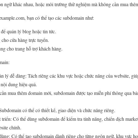
gôn ngữ khác nhau, hoặc môi trường thử nghiệm mà không cần mua thê
example.com, bạn có thể tạo các subdomain như:
ể quản lý blog hoặc tin tức.
cho cửa hàng trực tuyến.
ng cho trang hỗ trợ khách hàng.
main:
ản lý dễ dàng: Tách riêng các khu vực hoặc chức năng của website, gi
t nội dung hiệu quả.
 cần mua thêm domain mới, subdomain được tạo miễn phí thông qua bản
Subdomain có thể có thiết kế, giao diện và chức năng riêng.
 triển: Có thể dùng subdomain để kiểm tra tính năng, chiến dịch mark
site chính.
dùng: Có thể tạo subdomain dành riêng cho từng ngôn ngữ, khu vực hoặc