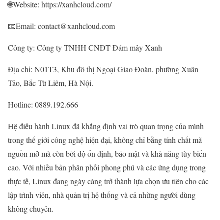
🌐Website: https://xanhcloud.com/
📧Email: contact@xanhcloud.com
Công ty: Công ty TNHH CNĐT Đám mây Xanh
Địa chỉ: N01T3, Khu đô thị Ngoại Giao Đoàn, phường Xuân
Tảo, Bắc Từ Liêm, Hà Nội.
Hotline: 0889.192.666
Hệ điều hành Linux đã khẳng định vai trò quan trọng của mình
trong thế giới công nghệ hiện đại, không chỉ bằng tính chất mã
nguồn mở mà còn bởi độ ổn định, bảo mật và khả năng tùy biến
cao. Với nhiều bản phân phối phong phú và các ứng dụng trong
thực tế, Linux đang ngày càng trở thành lựa chọn ưu tiên cho các
lập trình viên, nhà quản trị hệ thống và cả những người dùng
không chuyên.