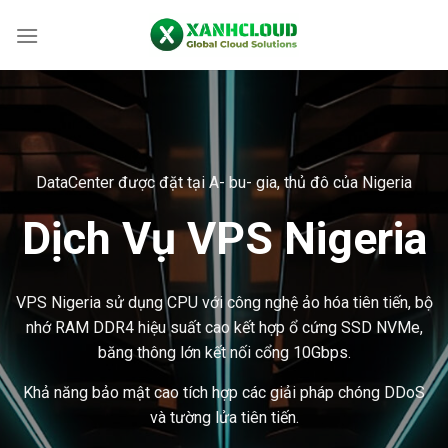
Skip
to
content
DataCenter được đặt tại A- bu- gia, thủ đô của Nigeria
Dịch Vụ VPS Nigeria
VPS Nigeria sử dụng CPU với công nghệ ảo hóa tiên tiến, bộ
nhớ RAM DDR4 hiệu suất cao kết hợp ổ cứng SSD NVMe,
băng thông lớn kết nối cổng 10Gbps.
Khả năng bảo mật cao tích hợp các giải pháp chóng DDoS
và tường lửa tiên tiến.