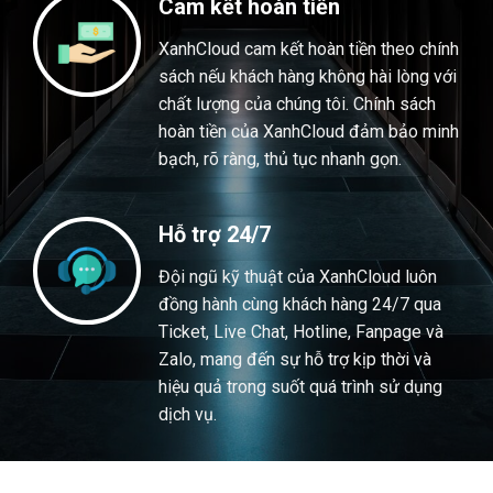
Cam kết hoàn tiền
XanhCloud cam kết hoàn tiền theo chính
sách nếu khách hàng không hài lòng với
chất lượng của chúng tôi. Chính sách
hoàn tiền của XanhCloud đảm bảo minh
bạch, rõ ràng, thủ tục nhanh gọn.
Hỗ trợ 24/7
Đội ngũ kỹ thuật của XanhCloud luôn
đồng hành cùng khách hàng 24/7 qua
Ticket, Live Chat, Hotline, Fanpage và
Zalo, mang đến sự hỗ trợ kịp thời và
hiệu quả trong suốt quá trình sử dụng
dịch vụ.