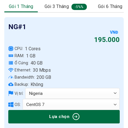
Gói 1 Tháng
Gói 3 Tháng
Gói 6 Tháng
-5%
NG#1
VNĐ
195.000
1 Cores
CPU:
1 GB
RAM:
40 GB
Ổ Cứng:
30 Mbps
Ethernet:
200 GB
Bandwidth:
Không
Backup:
Vị trí:
OS:
Lựa chọn