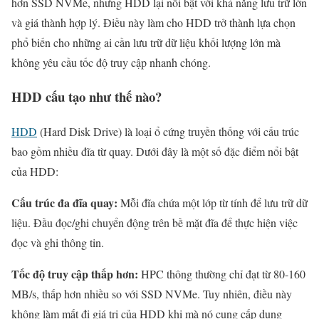
hơn SSD NVMe, nhưng HDD lại nổi bật với khả năng lưu trữ lớn
và giá thành hợp lý. Điều này làm cho HDD trở thành lựa chọn
phổ biến cho những ai cần lưu trữ dữ liệu khối lượng lớn mà
không yêu cầu tốc độ truy cập nhanh chóng.
HDD cấu tạo như thế nào?
HDD
(Hard Disk Drive) là loại ổ cứng truyền thống với cấu trúc
bao gồm nhiều đĩa từ quay. Dưới đây là một số đặc điểm nổi bật
của HDD:
Cấu trúc đa đĩa quay:
Mỗi đĩa chứa một lớp từ tính để lưu trữ dữ
liệu. Đầu đọc/ghi chuyển động trên bề mặt đĩa để thực hiện việc
đọc và ghi thông tin.
Tốc độ truy cập thấp hơn:
HPC thông thường chỉ đạt từ 80-160
MB/s, thấp hơn nhiều so với SSD NVMe. Tuy nhiên, điều này
không làm mất đi giá trị của HDD khi mà nó cung cấp dung