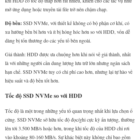
khi HDD có tốc độ thấp hơn rất nhiều, khiến cho các tác vụ như
mở ứng dụng hoặc truyền tải file trở nên chậm chạp.
Độ bền:
SSD NVMe, với thiết kế không có bộ phận cơ khí, có
xu hướng bền bỉ hơn và ít bị hỏng hóc hơn so với HDD, vốn dễ
dàng bị tổn thương do các yếu tố bên ngoài.
Giá thành: HDD được ưa chuộng hơn khi nói về giá thành, nhất
là với những người cần dung lượng lưu trữ lớn nhưng ngân sách
hạn chế. SSD NVMe tuy có chi phí cao hơn, nhưng lại tự hào về
hiệu suất và độ bền tốt hơn.
Tốc độ SSD NVMe so với HDD
Tốc độ là một trong những yếu tố quan trọng nhất khi lựa chọn ổ
cứng. SSD NVMe sở hữu tốc độ đọc/ghi cực kỳ ấn tượng, thường
lên tới 3.500 MB/s hoặc hơn, trong khi tốc độ của HDD chỉ rơi
vào khoảng 80-160 MB/s. Sự khác biệt này không chỉ bao gồm