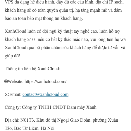
VPS đa dạng hệ điều hành, đầy đủ các cấu hình, địa chỉ IP sạch,
khách hàng sẽ có toàn quyền quản trị, hạ tầng mạnh mẽ và đảm
bảo an toàn bảo mật thông tin khách hàng.
XanhCloud luôn có đội ngũ kỹ thuật tay nghề cao, luôn hỗ trợ
khách hàng 24/7, nếu có bất kỳ thắc mắc nào, vui lòng liên hệ với
XanhCloud qua bộ phận chăm sóc khách hàng để được tư vấn và
giúp đỡ!
Thông tin liên hệ XanhCloud:
🌐Website: https://xanhcloud.com/
📧Email:
contact@xanhcloud.com
Công ty: Công ty TNHH CNĐT Đám mây Xanh
Địa chỉ: N01T3, Khu đô thị Ngoại Giao Đoàn, phường Xuân
Tảo, Bắc Từ Liêm, Hà Nội.