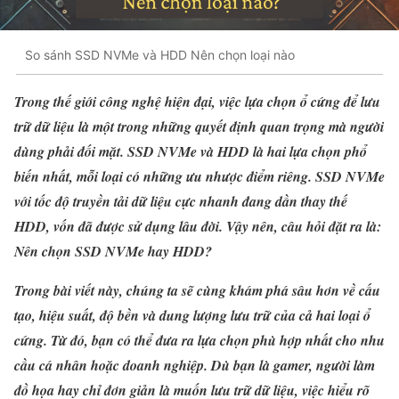
So sánh SSD NVMe và HDD Nên chọn loại nào
Trong thế giới công nghệ hiện đại, việc lựa chọn ổ cứng để lưu
trữ dữ liệu là một trong những quyết định quan trọng mà người
dùng phải đối mặt. SSD NVMe và HDD là hai lựa chọn phổ
biến nhất, mỗi loại có những ưu nhược điểm riêng. SSD NVMe
với tốc độ truyền tải dữ liệu cực nhanh đang dần thay thế
HDD, vốn đã được sử dụng lâu đời. Vậy nên, câu hỏi đặt ra là:
Nên chọn SSD NVMe hay HDD?
Trong bài viết này, chúng ta sẽ cùng khám phá sâu hơn về cấu
tạo, hiệu suất, độ bền và dung lượng lưu trữ của cả hai loại ổ
cứng. Từ đó, bạn có thể đưa ra lựa chọn phù hợp nhất cho nhu
cầu cá nhân hoặc doanh nghiệp. Dù bạn là gamer, người làm
đồ họa hay chỉ đơn giản là muốn lưu trữ dữ liệu, việc hiểu rõ