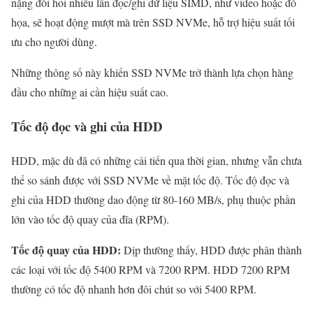
nặng đòi hỏi nhiều lần đọc/ghi dữ liệu SIMD, như video hoặc đồ
họa, sẽ hoạt động mượt mà trên SSD NVMe, hỗ trợ hiệu suất tối
ưu cho người dùng.
Những thông số này khiến SSD NVMe trở thành lựa chọn hàng
đầu cho những ai cần hiệu suất cao.
Tốc độ đọc và ghi của HDD
HDD, mặc dù đã có những cải tiến qua thời gian, nhưng vẫn chưa
thể so sánh được với SSD NVMe về mặt tốc độ. Tốc độ đọc và
ghi của HDD thường dao động từ 80-160 MB/s, phụ thuộc phần
lớn vào tốc độ quay của đĩa (RPM).
Tốc độ quay của HDD:
Dịp thường thấy, HDD được phân thành
các loại với tốc độ 5400 RPM và 7200 RPM. HDD 7200 RPM
thường có tốc độ nhanh hơn đôi chút so với 5400 RPM.