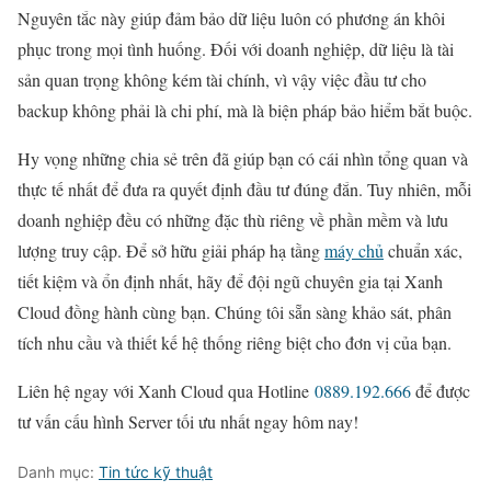
Nguyên tắc này giúp đảm bảo dữ liệu luôn có phương án khôi
phục trong mọi tình huống. Đối với doanh nghiệp, dữ liệu là tài
sản quan trọng không kém tài chính, vì vậy việc đầu tư cho
backup không phải là chi phí, mà là biện pháp bảo hiểm bắt buộc.
Hy vọng những chia sẻ trên đã giúp bạn có cái nhìn tổng quan và
thực tế nhất để đưa ra quyết định đầu tư đúng đắn. Tuy nhiên, mỗi
doanh nghiệp đều có những đặc thù riêng về phần mềm và lưu
lượng truy cập. Để sở hữu giải pháp hạ tầng
máy chủ
chuẩn xác,
tiết kiệm và ổn định nhất, hãy để đội ngũ chuyên gia tại Xanh
Cloud đồng hành cùng bạn. Chúng tôi sẵn sàng khảo sát, phân
tích nhu cầu và thiết kế hệ thống riêng biệt cho đơn vị của bạn.
Liên hệ ngay với Xanh Cloud qua Hotline
0889.192.666
để được
tư vấn cấu hình Server tối ưu nhất ngay hôm nay!
Danh mục:
Tin tức kỹ thuật