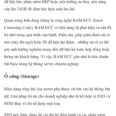
dữ liệu lớn, phần mềm ERP hoặc môi trường ảo hóa, nên nâng
cấp lên 32GB để đảm bảo hiệu suất lâu dài.
Quan trọng hơn dung lượng là công nghệ RAM ECC (Error-
Correcting Code). RAM ECC có khả năng tự phát hiện và sửa lỗi
bộ nhớ trong quá trình vận hành. Điều này giúp giảm thiểu rủi ro
treo máy đột ngột hoặc lỗi dữ liệu âm thầm – những sự cố có thể
gây ảnh hưởng nghiêm trọng đến dữ liệu kế toán, hợp đồng hoặc
thông tin khách hàng. Vì vậy, RAM ECC gần như là tiêu chuẩn
bắt buộc trong hệ thống server chuyên nghiệp.
Ổ cứng (Storage)
Hiệu năng tổng thể của server phụ thuộc rất lớn vào hệ thống lưu
trữ. Giải pháp tối ưu cho doanh nghiệp nhỏ là kết hợp cả SSD và
HDD thay vì chỉ sử dụng một loại.
SSD nên được dùng để cài đặt hệ điều hành và các phần mềm