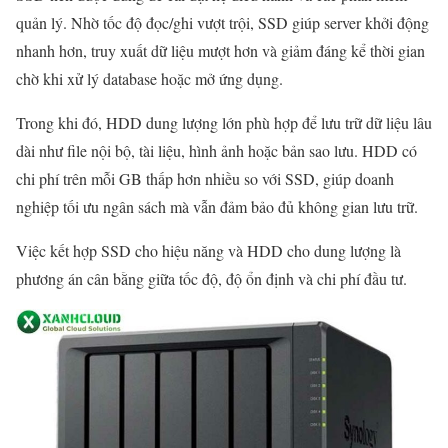
quản lý. Nhờ tốc độ đọc/ghi vượt trội, SSD giúp server khởi động
nhanh hơn, truy xuất dữ liệu mượt hơn và giảm đáng kể thời gian
chờ khi xử lý database hoặc mở ứng dụng.
Trong khi đó, HDD dung lượng lớn phù hợp để lưu trữ dữ liệu lâu
dài như file nội bộ, tài liệu, hình ảnh hoặc bản sao lưu. HDD có
chi phí trên mỗi GB thấp hơn nhiều so với SSD, giúp doanh
nghiệp tối ưu ngân sách mà vẫn đảm bảo đủ không gian lưu trữ.
Việc kết hợp SSD cho hiệu năng và HDD cho dung lượng là
phương án cân bằng giữa tốc độ, độ ổn định và chi phí đầu tư.