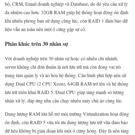
bộ, CRM, Email doanh nghiệp và Database, do đó yêu cầu xử lý
đa nhiệm cao hơn. 32GB RAM giúp hệ thống hoạt động ổn định
khi nhiều phòng ban sử dụng cùng lúc, còn RAID 1 đảm bảo dữ
liệu vẫn an toàn nếu một ổ cứng gặp sự cố.
Phân khúc trên 30 nhân sự
Với doanh nghiệp trên 30 nhân sự hoặc có nhiều chi nhánh,
server không chỉ đơn thuần là nơi lưu trữ mà còn đóng vai trò
trung tâm quản lý và ảo hóa hệ thống. Cấu hình phù hợp nên sử
dụng Dual CPU (2 CPU Xeon), 64GB RAM trở lên và hệ thống
lưu trữ triển khai RAID 5. Dual CPU giúp tăng mạnh số lượng
nhân xử lý, đáp ứng nhu cầu chạy nhiều máy chủ ảo cùng lúc.
Dung lượng RAM lớn hỗ trợ môi trường Virtualization hoạt động
ổn định, còn RAID 5 vừa tối ưu dung lượng lưu trữ vừa đảm bảo
dữ liệu không bị gián đoạn khi một ổ cứng hỏng. Đây là nền tảng