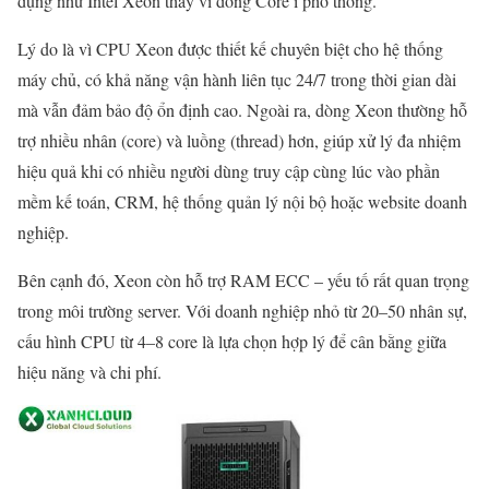
dụng như Intel Xeon thay vì dòng Core i phổ thông.
Lý do là vì CPU Xeon được thiết kế chuyên biệt cho hệ thống
máy chủ, có khả năng vận hành liên tục 24/7 trong thời gian dài
mà vẫn đảm bảo độ ổn định cao. Ngoài ra, dòng Xeon thường hỗ
trợ nhiều nhân (core) và luồng (thread) hơn, giúp xử lý đa nhiệm
hiệu quả khi có nhiều người dùng truy cập cùng lúc vào phần
mềm kế toán, CRM, hệ thống quản lý nội bộ hoặc website doanh
nghiệp.
Bên cạnh đó, Xeon còn hỗ trợ RAM ECC – yếu tố rất quan trọng
trong môi trường server. Với doanh nghiệp nhỏ từ 20–50 nhân sự,
cấu hình CPU từ 4–8 core là lựa chọn hợp lý để cân bằng giữa
hiệu năng và chi phí.