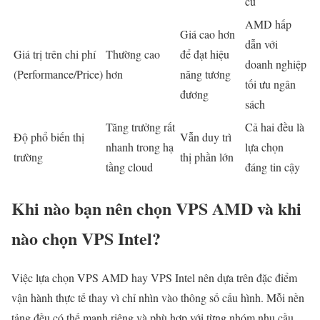
cũ
AMD hấp
Giá cao hơn
dẫn với
Giá trị trên chi phí
Thường cao
để đạt hiệu
doanh nghiệp
(Performance/Price)
hơn
năng tương
tối ưu ngân
đương
sách
Tăng trưởng rất
Cả hai đều là
Độ phổ biến thị
Vẫn duy trì
nhanh trong hạ
lựa chọn
trường
thị phần lớn
tầng cloud
đáng tin cậy
Khi nào bạn nên chọn VPS AMD và khi
nào chọn VPS Intel?
Việc lựa chọn VPS AMD hay VPS Intel nên dựa trên đặc điểm
vận hành thực tế thay vì chỉ nhìn vào thông số cấu hình. Mỗi nền
tảng đều có thế mạnh riêng và phù hợp với từng nhóm nhu cầu