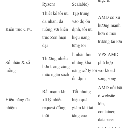
Ryzen)
Scalable)
Thiết kế tối ưu
Tập trung
AMD có xu
đa nhân, đa
vào độ ổn
hướng mạnh
Kiến trúc CPU
luồng với kiến
định, tối ưu
hơn ở môi
trúc Zen hiện
hiệu năng
trường tải lớn
đại
từng lõi
Ít nhân hơn
VPS AMD
Thường nhiều
Số nhân & số
nhưng khả
phù hợp
hơn trong cùng
luồng
năng xử lý lõi
workload
mức ngân sách
ổn định
song song
AMD nổi bật
Rất mạnh khi
Tốt nhưng
ở website
Hiệu năng đa
xử lý nhiều
hiệu quả
lớn,
nhiệm
request đồng
giảm khi tải
container,
thời
tăng cao
database