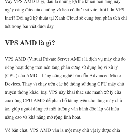
Vậy VPS AMD là gì, đâu là những lợi thế khiến nền tảng này
ngày càng được ưa chuộng và liệu có thực sự vượt trội hơn VPS
Intel? Đội ngũ kỹ thuật tại Xanh Cloud sẽ cùng bạn phân tích chi
tiết trong bài viết dưới đây.
VPS AMD là gì?
VPS AMD (Virtual Private Server AMD) là dịch vụ máy chủ ảo
riêng hoạt động trên nền tảng phần cứng sử dụng bộ vi xử lý
(CPU) của AMD – hãng công nghệ bán dẫn Advanced Micro
Devices. Thay vì chạy trên các hệ thống sử dụng CPU máy chủ
truyền thống khác, loại VPS này khai thác sức mạnh xử lý của
các dòng CPU AMD để phân bổ tài nguyên cho từng máy chủ
ảo, giúp người dùng có môi trường vận hành độc lập với hiệu
năng cao và khả năng mở rộng linh hoạt.
Về bản chất, VPS AMD vẫn là một máy chủ vật lý được chia