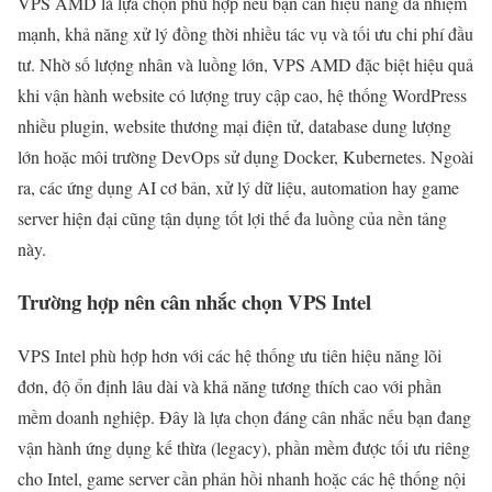
VPS AMD là lựa chọn phù hợp nếu bạn cần hiệu năng đa nhiệm
mạnh, khả năng xử lý đồng thời nhiều tác vụ và tối ưu chi phí đầu
tư. Nhờ số lượng nhân và luồng lớn, VPS AMD đặc biệt hiệu quả
khi vận hành website có lượng truy cập cao, hệ thống WordPress
nhiều plugin, website thương mại điện tử, database dung lượng
lớn hoặc môi trường DevOps sử dụng Docker, Kubernetes. Ngoài
ra, các ứng dụng AI cơ bản, xử lý dữ liệu, automation hay game
server hiện đại cũng tận dụng tốt lợi thế đa luồng của nền tảng
này.
Trường hợp nên cân nhắc chọn VPS Intel
VPS Intel phù hợp hơn với các hệ thống ưu tiên hiệu năng lõi
đơn, độ ổn định lâu dài và khả năng tương thích cao với phần
mềm doanh nghiệp. Đây là lựa chọn đáng cân nhắc nếu bạn đang
vận hành ứng dụng kế thừa (legacy), phần mềm được tối ưu riêng
cho Intel, game server cần phản hồi nhanh hoặc các hệ thống nội