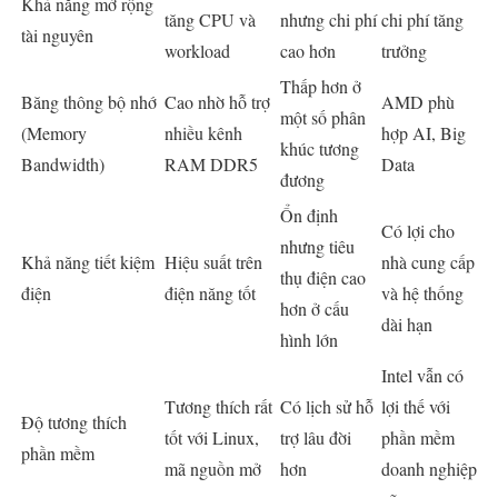
Khả năng mở rộng
tăng CPU và
nhưng chi phí
chi phí tăng
tài nguyên
workload
cao hơn
trưởng
Thấp hơn ở
Băng thông bộ nhớ
Cao nhờ hỗ trợ
AMD phù
một số phân
(Memory
nhiều kênh
hợp AI, Big
khúc tương
Bandwidth)
RAM DDR5
Data
đương
Ổn định
Có lợi cho
nhưng tiêu
Khả năng tiết kiệm
Hiệu suất trên
nhà cung cấp
thụ điện cao
điện
điện năng tốt
và hệ thống
hơn ở cấu
dài hạn
hình lớn
Intel vẫn có
Tương thích rất
Có lịch sử hỗ
lợi thế với
Độ tương thích
tốt với Linux,
trợ lâu đời
phần mềm
phần mềm
mã nguồn mở
hơn
doanh nghiệp