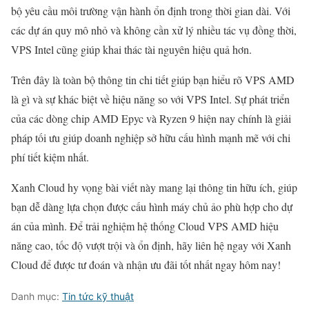
bộ yêu cầu môi trường vận hành ổn định trong thời gian dài. Với
các dự án quy mô nhỏ và không cần xử lý nhiều tác vụ đồng thời,
VPS Intel cũng giúp khai thác tài nguyên hiệu quả hơn.
Trên đây là toàn bộ thông tin chi tiết giúp bạn hiểu rõ VPS AMD
là gì và sự khác biệt về hiệu năng so với VPS Intel. Sự phát triển
của các dòng chip AMD Epyc và Ryzen 9 hiện nay chính là giải
pháp tối ưu giúp doanh nghiệp sở hữu cấu hình mạnh mẽ với chi
phí tiết kiệm nhất.
Xanh Cloud hy vọng bài viết này mang lại thông tin hữu ích, giúp
bạn dễ dàng lựa chọn được cấu hình máy chủ ảo phù hợp cho dự
án của mình. Để trải nghiệm hệ thống Cloud VPS AMD hiệu
năng cao, tốc độ vượt trội và ổn định, hãy liên hệ ngay với Xanh
Cloud để được tư đoán và nhận ưu đãi tốt nhất ngay hôm nay!
Danh mục:
Tin tức kỹ thuật