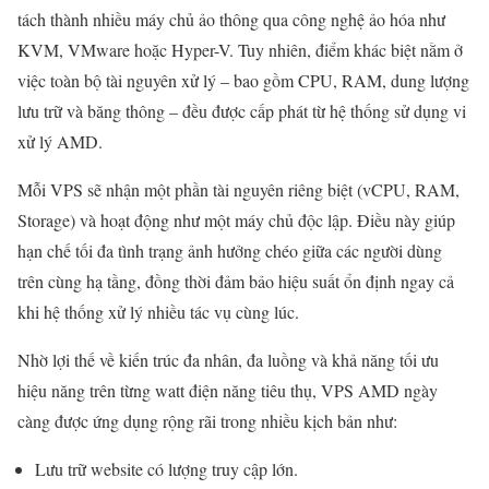
tách thành nhiều máy chủ ảo thông qua công nghệ ảo hóa như
KVM, VMware hoặc Hyper-V. Tuy nhiên, điểm khác biệt nằm ở
việc toàn bộ tài nguyên xử lý – bao gồm CPU, RAM, dung lượng
lưu trữ và băng thông – đều được cấp phát từ hệ thống sử dụng vi
xử lý AMD.
Mỗi VPS sẽ nhận một phần tài nguyên riêng biệt (vCPU, RAM,
Storage) và hoạt động như một máy chủ độc lập. Điều này giúp
hạn chế tối đa tình trạng ảnh hưởng chéo giữa các người dùng
trên cùng hạ tầng, đồng thời đảm bảo hiệu suất ổn định ngay cả
khi hệ thống xử lý nhiều tác vụ cùng lúc.
Nhờ lợi thế về kiến trúc đa nhân, đa luồng và khả năng tối ưu
hiệu năng trên từng watt điện năng tiêu thụ, VPS AMD ngày
càng được ứng dụng rộng rãi trong nhiều kịch bản như:
Lưu trữ website có lượng truy cập lớn.