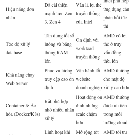
Intel phù hợp
Đã cải thiện
Vẫn là lợi thế
Hiệu năng đơn
ứng dụng cần
mạnh trên Zen
truyền thống
nhân
phản hồi tức
3, Zen 4
của Intel
thì
Tận dụng tốt số
AMD có lợi
Ổn định với
Tốc độ xử lý
luồng và băng
thế ở truy
workload
database
thông RAM
vấn đồng
truyền thống
lớn
thời lớn
Phục vụ lượng
Vận hành tốt
AMD thường
Khả năng chạy
truy cập cao ổn
website
cho mật độ
Web Server
định
doanh nghiệp
xử lý cao hơn
Hoạt động ổn
AMD thường
Rất phù hợp
Container & Ảo
định nhưng
được ưu tiên
nhờ nhiều nhân
hóa (Docker/K8s)
scale chậm
trong môi
xử lý
hơn
trường cloud
Linh hoạt khi
Mở rộng tốt
AMD tối ưu