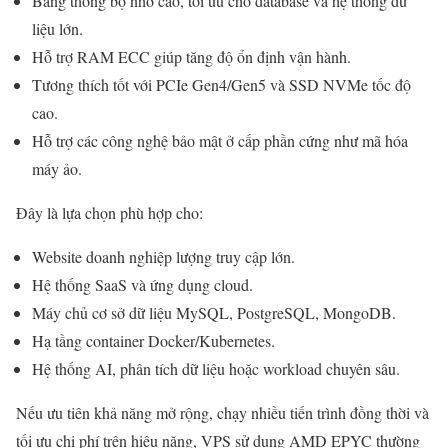
Băng thông bộ nhớ cao, tối ưu cho database và hệ thống dữ
liệu lớn.
Hỗ trợ RAM ECC giúp tăng độ ổn định vận hành.
Tương thích tốt với PCIe Gen4/Gen5 và SSD NVMe tốc độ
cao.
Hỗ trợ các công nghệ bảo mật ở cấp phần cứng như mã hóa
máy ảo.
Đây là lựa chọn phù hợp cho:
Website doanh nghiệp lượng truy cập lớn.
Hệ thống SaaS và ứng dụng cloud.
Máy chủ cơ sở dữ liệu MySQL, PostgreSQL, MongoDB.
Hạ tầng container Docker/Kubernetes.
Hệ thống AI, phân tích dữ liệu hoặc workload chuyên sâu.
Nếu ưu tiên khả năng mở rộng, chạy nhiều tiến trình đồng thời và
tối ưu chi phí trên hiệu năng, VPS sử dụng AMD EPYC thường