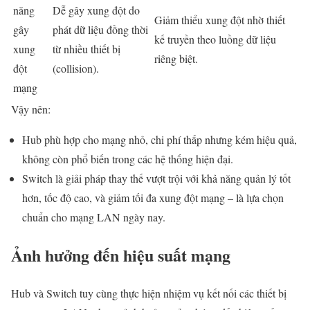
năng
Dễ gây xung đột do
Giảm thiểu xung đột nhờ thiết
gây
phát dữ liệu đồng thời
kế truyền theo luồng dữ liệu
xung
từ nhiều thiết bị
riêng biệt.
đột
(collision).
mạng
Vậy nên:
Hub phù hợp cho mạng nhỏ, chi phí thấp nhưng kém hiệu quả,
không còn phổ biến trong các hệ thống hiện đại.
Switch là giải pháp thay thế vượt trội với khả năng quản lý tốt
hơn, tốc độ cao, và giảm tối đa xung đột mạng – là lựa chọn
chuẩn cho mạng LAN ngày nay.
Ảnh hưởng đến hiệu suất mạng
Hub và Switch tuy cùng thực hiện nhiệm vụ kết nối các thiết bị