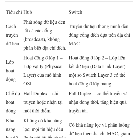
Tiêu chí
Hub
Switch
Phát sóng dữ liệu đến
Cách
Truyền dữ liệu thông minh đến
tất cả các cổng
truyền
đúng cổng đích dựa trên địa chỉ
(broadcast), không
dữ liệu
MAC.
phân biệt địa chỉ đích.
Hoạt động ở lớp 1 –
Hoạt động ở lớp 2 – Lớp liên
Lớp
Lớp vật lý (Physical
kết dữ liệu (Data Link Layer);
hoạt
Layer) của mô hình
một số Switch Layer 3 có thể
động
OSI.
hoạt động ở lớp mạng.
Chế độ
Half Duplex – chỉ
Full Duplex – có thể truyền và
hoạt
truyền hoặc nhận tại
nhận đồng thời, tăng hiệu quả
động
một thời điểm.
truyền tải.
Khả
Không có khả năng
Có khả năng lọc và phân luồng
năng
lọc; mọi tín hiệu đều
dữ liệu theo địa chỉ MAC, giảm
lọc dữ
được gửi tới tất cả các