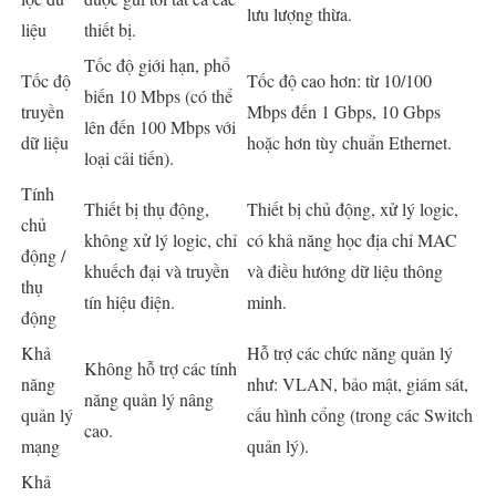
lưu lượng thừa.
liệu
thiết bị.
Tốc độ giới hạn, phổ
Tốc độ
Tốc độ cao hơn: từ 10/100
biến 10 Mbps (có thể
truyền
Mbps đến 1 Gbps, 10 Gbps
lên đến 100 Mbps với
dữ liệu
hoặc hơn tùy chuẩn Ethernet.
loại cải tiến).
Tính
Thiết bị thụ động,
Thiết bị chủ động, xử lý logic,
chủ
không xử lý logic, chỉ
có khả năng học địa chỉ MAC
động /
khuếch đại và truyền
và điều hướng dữ liệu thông
thụ
tín hiệu điện.
minh.
động
Khả
Hỗ trợ các chức năng quản lý
Không hỗ trợ các tính
năng
như: VLAN, bảo mật, giám sát,
năng quản lý nâng
quản lý
cấu hình cổng (trong các Switch
cao.
mạng
quản lý).
Khả