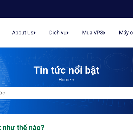
ủ
About Us
Dịch vụ
Mua VPS
Máy 
Tin tức nổi bật
Home
»
t như thế nào?