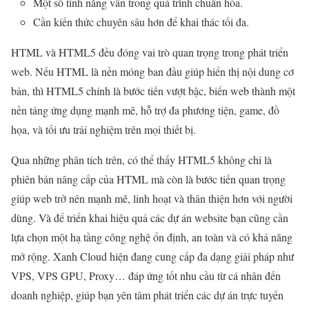
Một số tính năng vẫn trong quá trình chuẩn hóa.
Cần kiến thức chuyên sâu hơn để khai thác tối đa.
HTML và HTML5 đều đóng vai trò quan trọng trong phát triển
web. Nếu HTML là nền móng ban đầu giúp hiển thị nội dung cơ
bản, thì HTML5 chính là bước tiến vượt bậc, biến web thành một
nền tảng ứng dụng mạnh mẽ, hỗ trợ đa phương tiện, game, đồ
họa, và tối ưu trải nghiệm trên mọi thiết bị.
Qua những phân tích trên, có thể thấy HTML5 không chỉ là
phiên bản nâng cấp của HTML mà còn là bước tiến quan trọng
giúp web trở nên mạnh mẽ, linh hoạt và thân thiện hơn với người
dùng. Và để triển khai hiệu quả các dự án website bạn cũng cần
lựa chọn một hạ tầng công nghệ ổn định, an toàn và có khả năng
mở rộng. Xanh Cloud hiện đang cung cấp đa dạng giải pháp như
VPS, VPS GPU, Proxy… đáp ứng tốt nhu cầu từ cá nhân đến
doanh nghiệp, giúp bạn yên tâm phát triển các dự án trực tuyến