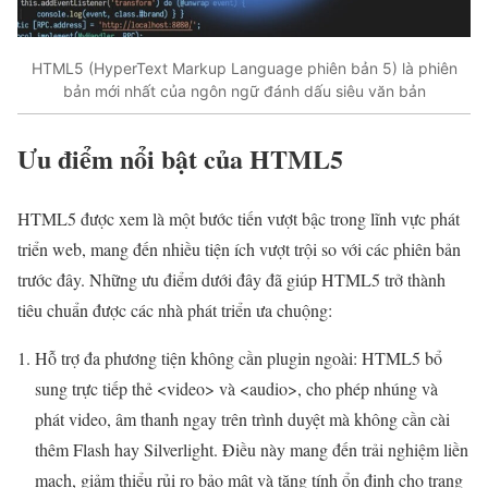
HTML5 (HyperText Markup Language phiên bản 5) là phiên
bản mới nhất của ngôn ngữ đánh dấu siêu văn bản
Ưu điểm nổi bật của HTML5
HTML5 được xem là một bước tiến vượt bậc trong lĩnh vực phát
triển web, mang đến nhiều tiện ích vượt trội so với các phiên bản
trước đây. Những ưu điểm dưới đây đã giúp HTML5 trở thành
tiêu chuẩn được các nhà phát triển ưa chuộng:
Hỗ trợ đa phương tiện không cần plugin ngoài: HTML5 bổ
sung trực tiếp thẻ <video> và <audio>, cho phép nhúng và
phát video, âm thanh ngay trên trình duyệt mà không cần cài
thêm Flash hay Silverlight. Điều này mang đến trải nghiệm liền
mạch, giảm thiểu rủi ro bảo mật và tăng tính ổn định cho trang