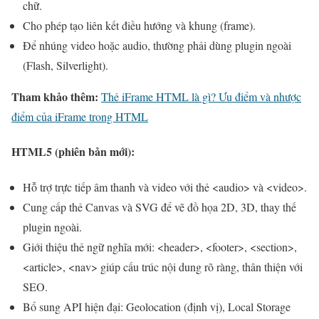
chữ.
Cho phép tạo liên kết điều hướng và khung (frame).
Để nhúng video hoặc audio, thường phải dùng plugin ngoài
(Flash, Silverlight).
Tham khảo thêm:
Thẻ iFrame HTML là gì? Ưu điểm và nhược
điểm của iFrame trong HTML
HTML5 (phiên bản mới):
Hỗ trợ trực tiếp âm thanh và video với thẻ <audio> và <video>.
Cung cấp thẻ Canvas và SVG để vẽ đồ họa 2D, 3D, thay thế
plugin ngoài.
Giới thiệu thẻ ngữ nghĩa mới: <header>, <footer>, <section>,
<article>, <nav> giúp cấu trúc nội dung rõ ràng, thân thiện với
SEO.
Bổ sung API hiện đại: Geolocation (định vị), Local Storage