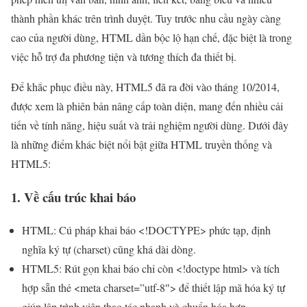
thành phần khác trên trình duyệt. Tuy trước nhu cầu ngày càng
cao của người dùng, HTML dần bộc lộ hạn chế, đặc biệt là trong
việc hỗ trợ đa phương tiện và tương thích đa thiết bị.
Để khắc phục điều này, HTML5 đã ra đời vào tháng 10/2014,
được xem là phiên bản nâng cấp toàn diện, mang đến nhiều cải
tiến về tính năng, hiệu suất và trải nghiệm người dùng. Dưới đây
là những điểm khác biệt nổi bật giữa HTML truyền thống và
HTML5:
1. Về cấu trúc khai báo
HTML: Cú pháp khai báo <!DOCTYPE> phức tạp, định
nghĩa ký tự (charset) cũng khá dài dòng.
HTML5: Rút gọn khai báo chỉ còn <!doctype html> và tích
hợp sẵn thẻ <meta charset=”utf-8″> để thiết lập mã hóa ký tự
giúp lập trình viên thao tác nhanh và chuẩn hóa hơn.