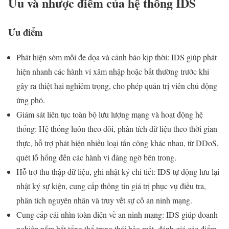
Ưu và nhược điểm của hệ thống IDS
Ưu điểm
Phát hiện sớm mối đe dọa và cảnh báo kịp thời: IDS giúp phát
hiện nhanh các hành vi xâm nhập hoặc bất thường trước khi
gây ra thiệt hại nghiêm trọng, cho phép quản trị viên chủ động
ứng phó.
Giám sát liên tục toàn bộ lưu lượng mạng và hoạt động hệ
thống: Hệ thống luôn theo dõi, phân tích dữ liệu theo thời gian
thực, hỗ trợ phát hiện nhiều loại tấn công khác nhau, từ DDoS,
quét lỗ hổng đến các hành vi đáng ngờ bên trong.
Hỗ trợ thu thập dữ liệu, ghi nhật ký chi tiết: IDS tự động lưu lại
nhật ký sự kiện, cung cấp thông tin giá trị phục vụ điều tra,
phân tích nguyên nhân và truy vết sự cố an ninh mạng.
Cung cấp cái nhìn toàn diện về an ninh mạng: IDS giúp doanh
nghiệp nắm bắt tổng thể trạng thái bảo mật, đánh giá các điểm