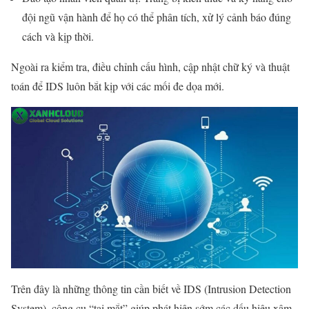
đội ngũ vận hành để họ có thể phân tích, xử lý cảnh báo đúng
cách và kịp thời.
Ngoài ra kiểm tra, điều chỉnh cấu hình, cập nhật chữ ký và thuật
toán để IDS luôn bắt kịp với các mối đe dọa mới.
Trên đây là những thông tin cần biết về IDS (Intrusion Detection
System), công cụ “tai mắt” giúp phát hiện sớm các dấu hiệu xâm