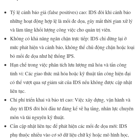
Tỷ lệ cảnh báo giả (false positives) cao: IDS đôi khi cảnh báo
những hoạt động hợp lệ là mối đe dọa, gây mất thời gian xử lý
và làm tăng khối lượng công việc cho quản trị viên.
Không có khả năng ngăn chặn trực tiếp: IDS chỉ dừng lại ở
mức phát hiện và cảnh báo, không thể chủ động chặn hoặc loại
bỏ mối đe dọa như hệ thống IPS.
Hạn chế trong việc phân tích lưu lượng mã hóa và tấn công
tinh vi: Các giao thức mã hóa hoặc kỹ thuật tấn công hiện đại
có thể vượt qua sự giám sát của IDS nếu không được cập nhật
liên tục.
Chi phí triển khai và bảo trì cao: Việc xây dựng, vận hành và
duy trì IDS đòi hỏi đầu tư đáng kể về hạ tầng, nhân lực chuyên
môn và tài nguyên kỹ thuật.
Cần cập nhật liên tục để phát hiện các mối đe dọa mới: IDS
phụ thuộc nhiều vào cơ sở dữ liệu chữ ký hoặc mô hình học,