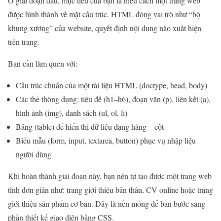
Ở giai đoạn đầu, mục tiêu của bạn là hiểu cách một trang web
được hình thành về mặt cấu trúc. HTML đóng vai trò như “bộ
khung xương” của website, quyết định nội dung nào xuất hiện
trên trang.
Bạn cần làm quen với:
Cấu trúc chuẩn của một tài liệu HTML (doctype, head, body)
Các thẻ thông dụng: tiêu đề (h1–h6), đoạn văn (p), liên kết (a),
hình ảnh (img), danh sách (ul, ol, li)
Bảng (table) để hiển thị dữ liệu dạng hàng – cột
Biểu mẫu (form, input, textarea, button) phục vụ nhập liệu
người dùng
Khi hoàn thành giai đoạn này, bạn nên tự tạo được một trang web
tĩnh đơn giản như: trang giới thiệu bản thân, CV online hoặc trang
giới thiệu sản phẩm cơ bản. Đây là nền móng để bạn bước sang
phần thiết kế giao diện bằng CSS.