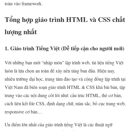
toàn vào framework.
Tổng hợp giáo trình HTML và CSS chất
lượng nhất
1. Giáo trình Tiếng Việt (Dễ tiếp cận cho người mới)
Với những bạn mới “nhập môn” lập trình web, tài liệu tiếng Việt
luôn là lựa chọn an toàn để xây nền tảng ban đầu. Hiện nay,
nhiều trường đại học, trung tâm đào tạo và cộng đồng lập trình tại
Việt Nam đã biên soạn giáo trình HTML & CSS khá bài bản, tập
trung vào các nội dung cốt lõi như: cấu trúc HTML, thẻ cơ bản,
cách liên kết file CSS, định dạng chữ, màu sắc, bố cục trang web,
responsive cơ bản…
Ưu điểm lớn nhất của giáo trình tiếng Việt là các thuật ngữ