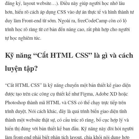
đăng ký, layout website…). Điều này giúp người học nhớ lâu
hơn, hiểu rõ cách áp dụng CSS vào dự án thực tế và hình thành tư
duy làm Front-end từ sớm. Ngoài ra, freeCodeCamp còn có lộ
trình học rõ ràng từ cơ bản đến nâng cao, rất phù hợp cho người
tự học nghiêm túc.
Kỹ năng “Cắt HTML CSS” là gì và cách
luyện tập?
“Cắt HTML CSS” là kỹ năng chuyển một bản thiết kế giao diện
được tạo trên các công cụ thiết kế như Figma, Adobe XD hoặc
Photoshop thành mã HTML và CSS có thể chạy trực tiếp trên
trình duyệt. Nói cách khác, đây là quá trình biến giao diện tĩnh
thành một website thật sự, có cấu trúc rõ ràng, bố cục hợp lý và
hiển thị đúng với bản thiết kế ban đầu. Kỹ năng này đòi hỏi người
làm front-end phải biết phân tích layout, chia khối nội dung hợp