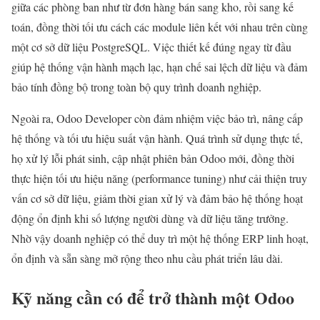
giữa các phòng ban như từ đơn hàng bán sang kho, rồi sang kế
toán, đồng thời tối ưu cách các module liên kết với nhau trên cùng
một cơ sở dữ liệu PostgreSQL. Việc thiết kế đúng ngay từ đầu
giúp hệ thống vận hành mạch lạc, hạn chế sai lệch dữ liệu và đảm
bảo tính đồng bộ trong toàn bộ quy trình doanh nghiệp.
Ngoài ra, Odoo Developer còn đảm nhiệm việc bảo trì, nâng cấp
hệ thống và tối ưu hiệu suất vận hành. Quá trình sử dụng thực tế,
họ xử lý lỗi phát sinh, cập nhật phiên bản Odoo mới, đồng thời
thực hiện tối ưu hiệu năng (performance tuning) như cải thiện truy
vấn cơ sở dữ liệu, giảm thời gian xử lý và đảm bảo hệ thống hoạt
động ổn định khi số lượng người dùng và dữ liệu tăng trưởng.
Nhờ vậy doanh nghiệp có thể duy trì một hệ thống ERP linh hoạt,
ổn định và sẵn sàng mở rộng theo nhu cầu phát triển lâu dài.
Kỹ năng cần có để trở thành một Odoo