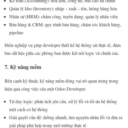
Kế toán (Accounting): hóa đơn, công nợ, báo cáo tài chính
Quản lý kho (Inventory): nhập – xuất – tồn, luồng hàng hóa
Nhân sự (HRM): chấm công, tuyển dụng, quản lý nhân viên
Bán hàng & CRM: quy trình bán hàng, chăm sóc khách hàng,
pipeline
Hiểu nghiệp vụ giúp developer thiết kế hệ thống sát thực tế, đảm
bảo dữ liệu giữa các phòng ban được kết nối logic và chính xác.
7. Kỹ năng mềm
Bên cạnh kỹ thuật, kỹ năng mềm đóng vai trò quan trọng trong
hiệu quả công việc của một Odoo Developer.
Tư duy logic: phân tích yêu cầu, xử lý lỗi và tối ưu hệ thống
một cách có hệ thống
Giải quyết vấn đề: debug nhanh, tìm nguyên nhân lỗi và đưa ra
giải pháp phù hợp trong môi trường thực tế