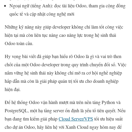
Ngoại ngữ (tiếng Anh): đọc tài liệu Odoo, tham gia cộng đồng
quốc tế và cập nhật công nghệ mới
Những kỹ năng này giúp developer không chỉ làm tốt công việc
hiện tại mà còn liên tục nâng cao năng lực trong hệ sinh thái
Odoo toàn cầu.
Hy vọng bài viết đã giúp bạn hiểu rõ Odoo là gì và vai trò then
chốt của một Odoo developer trong quy trình chuyển đổi số. Việc
nắm vững hệ sinh thái này không chỉ mở ra cơ hội nghề nghiệp
hấp dẫn mà còn là giải pháp quản trị tối ưu cho doanh nghiệp
hiện đại.
Để hệ thống Odoo vận hành mượt mà trên nền tảng Python và
PostgreSQL, một hạ tầng server ổn định là yếu tố tiên quyết. Nếu
bạn đang tìm kiếm giải pháp
Cloud Server/VPS
tối ưu hiệu suất
cho dự án Odoo, hãy liên hệ với Xanh Cloud ngay hôm nay để