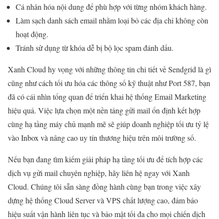
Cá nhân hóa nội dung để phù hợp với từng nhóm khách hàng.
Làm sạch danh sách email nhằm loại bỏ các địa chỉ không còn
hoạt động.
Tránh sử dụng từ khóa dễ bị bộ lọc spam đánh dấu.
Xanh Cloud hy vọng với những thông tin chi tiết về Sendgrid là gì
cũng như cách tối ưu hóa các thông số kỹ thuật như Port 587, bạn
đã có cái nhìn tổng quan để triển khai hệ thống Email Marketing
hiệu quả. Việc lựa chọn một nền tảng gửi mail ổn định kết hợp
cùng hạ tầng máy chủ mạnh mẽ sẽ giúp doanh nghiệp tối ưu tỷ lệ
vào Inbox và nâng cao uy tín thương hiệu trên môi trường số.
Nếu bạn đang tìm kiếm giải pháp hạ tầng tối ưu để tích hợp các
dịch vụ gửi mail chuyên nghiệp, hãy liên hệ ngay với Xanh
Cloud. Chúng tôi sẵn sàng đồng hành cùng bạn trong việc xây
dựng hệ thống Cloud Server và VPS chất lượng cao, đảm bảo
hiệu suất vận hành liên tục và bảo mật tối đa cho mọi chiến dịch