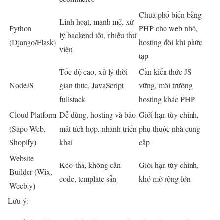
Chưa phổ biến bằng
Linh hoạt, mạnh mẽ, xử
Python
PHP cho web nhỏ,
lý backend tốt, nhiều thư
(Django/Flask)
hosting đôi khi phức
viện
tạp
Tốc độ cao, xử lý thời
Cần kiến thức JS
NodeJS
gian thực, JavaScript
vững, môi trường
fullstack
hosting khác PHP
Cloud Platform
Dễ dùng, hosting và bảo
Giới hạn tùy chỉnh,
(Sapo Web,
mật tích hợp, nhanh triển
phụ thuộc nhà cung
Shopify)
khai
cấp
Website
Kéo-thả, không cần
Giới hạn tùy chỉnh,
Builder (Wix,
code, template sẵn
khó mở rộng lớn
Weebly)
Lưu ý: