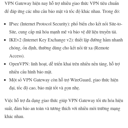
VPN Gateway hiện nay hỗ trợ nhiều giao thức VPN tiêu chuẩn
để đáp ứng các nhu cầu bảo mật và tốc độ khác nhau. Trong đó:
IPsec (Internet Protocol Security): phổ biến cho kết nối Site-to-
Site, cung cấp mã hóa mạnh mẽ và bảo vệ dữ liệu truyền tải.
IKEv2 (Internet Key Exchange v2): thiết lập đường hầm nhanh
chóng, ổn định, thường dùng cho kết nối từ xa (Remote
Access).
OpenVPN: linh hoạt, dễ triển khai trên nhiều nền tảng, hỗ trợ
nhiều cấu hình bảo mật.
Một số VPN Gateway còn hỗ trợ WireGuard, giao thức hiện
đại, tốc độ cao, bảo mật tốt và gọn nhẹ.
Việc hỗ trợ đa dạng giao thức giúp VPN Gateway tối ưu hóa hiệu
suất, đảm bảo an toàn và tương thích với nhiều môi trường mạng
khác nhau.