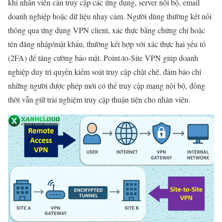
khi nhân viên cần truy cập các ứng dụng, server nội bộ, email
doanh nghiệp hoặc dữ liệu nhạy cảm. Người dùng thường kết nối
thông qua ứng dụng VPN client, xác thực bằng chứng chỉ hoặc
tên đăng nhập/mật khẩu, thường kết hợp với xác thực hai yếu tố
(2FA) để tăng cường bảo mật. Point-to-Site VPN giúp doanh
nghiệp duy trì quyền kiểm soát truy cập chặt chẽ, đảm bảo chỉ
những người được phép mới có thể truy cập mạng nội bộ, đồng
thời vẫn giữ trải nghiệm truy cập thuận tiện cho nhân viên.