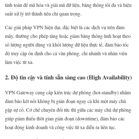
tính toán để mã hóa và giải mã dữ liệu, băng thông tối đa và hiệu
suất xử lý trở thành tiêu chí quan trọng.
Các giải pháp VPN hiện đại, đặc biệt là các dịch vụ trên đám
mây, thường cho phép tăng hoặc giảm băng thông linh hoạt theo
số lượng người dùng và khối lượng dữ liệu thực tế, đảm bảo tốc
độ truy cập ổn định cho cả văn phòng, chi nhánh và nhân viên
làm việc từ xa.
2. Độ tin cậy và tính sẵn sàng cao (High Availability)
VPN Gateway cung cấp kiến trúc dự phòng (hot-standby) nhằm
đảm bảo kết nối không bị gián đoạn ngay cả khi một máy chủ
gặp sự cố. Cơ chế chuyển đổi tức thì giữa các máy chủ dự phòng
giúp giảm thiểu thời gian gián đoạn (downtime), đảm bảo các
hoạt động kinh doanh và công việc từ xa diễn ra liên tục.