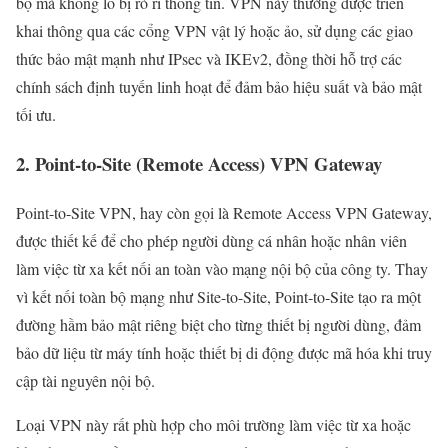
bộ mà không lo bị rò rỉ thông tin. VPN này thường được triển
khai thông qua các cổng VPN vật lý hoặc ảo, sử dụng các giao
thức bảo mật mạnh như IPsec và IKEv2, đồng thời hỗ trợ các
chính sách định tuyến linh hoạt để đảm bảo hiệu suất và bảo mật
tối ưu.
2. Point-to-Site (Remote Access) VPN Gateway
Point-to-Site VPN, hay còn gọi là Remote Access VPN Gateway,
được thiết kế để cho phép người dùng cá nhân hoặc nhân viên
làm việc từ xa kết nối an toàn vào mạng nội bộ của công ty. Thay
vì kết nối toàn bộ mạng như Site-to-Site, Point-to-Site tạo ra một
đường hầm bảo mật riêng biệt cho từng thiết bị người dùng, đảm
bảo dữ liệu từ máy tính hoặc thiết bị di động được mã hóa khi truy
cập tài nguyên nội bộ.
Loại VPN này rất phù hợp cho môi trường làm việc từ xa hoặc