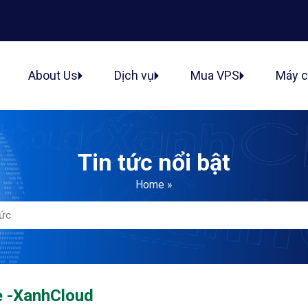
ủ
About Us
Dịch vụ
Mua VPS
Máy 
Tin tức nổi bật
Home
»
ẻ -XanhCloud