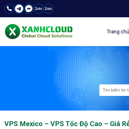
Skip
to
content
Trang ch
VPS Mexico – VPS Tốc Độ Cao – Giá R