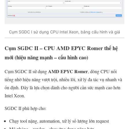
Cụm SGDC I sử dụng CPU Intel Xeon, bảng cấu hình và giá
Cụm SGDC II – CPU AMD EPYC Romer thế hệ
mới (hiệu năng mạnh – cấu hình cao)
AMD EPYC Romer
Cụm SGDC II sử dụng
, dòng CPU nổi
tiếng nhờ hiệu năng vượt trội, nhiều lõi, xử lý đa tác vụ nhanh và
ổn định. Đây là lựa chọn dành cho người cần sức mạnh cao hơn
Intel Xeon.
SGDC II phù hợp cho:
Chạy tool nặng, automation, xử lý số lượng lớn request
Mô phỏng – render – chạy ứng dụng nặng hơn