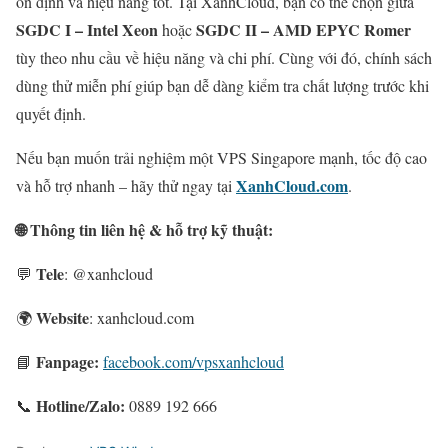
ổn định và hiệu năng tốt. Tại XanhCloud, bạn có thể chọn giữa
SGDC I – Intel Xeon
SGDC II – AMD EPYC Romer
hoặc
tùy theo nhu cầu về hiệu năng và chi phí.
Cùng với đó, chính sách
dùng thử miễn phí giúp bạn dễ dàng kiểm tra chất lượng trước khi
quyết định.
Nếu bạn muốn trải nghiệm một VPS Singapore mạnh, tốc độ cao
XanhCloud.com
và hỗ trợ nhanh – hãy thử ngay tại
.
🌐 Thông tin liên hệ & hỗ trợ kỹ thuật:
Tele
💬
: @xanhcloud
Website
🌍
: xanhcloud.com
Fanpage:
📘
facebook.com/vpsxanhcloud
Hotline/Zalo:
📞
0889 192 666