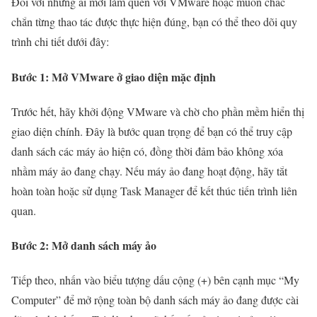
Đối với những ai mới làm quen với VMware hoặc muốn chắc
chắn từng thao tác được thực hiện đúng, bạn có thể theo dõi quy
trình chi tiết dưới đây:
Bước 1: Mở VMware ở giao diện mặc định
Trước hết, hãy khởi động VMware và chờ cho phần mềm hiển thị
giao diện chính. Đây là bước quan trọng để bạn có thể truy cập
danh sách các máy ảo hiện có, đồng thời đảm bảo không xóa
nhầm máy ảo đang chạy. Nếu máy ảo đang hoạt động, hãy tắt
hoàn toàn hoặc sử dụng Task Manager để kết thúc tiến trình liên
quan.
Bước 2: Mở danh sách máy ảo
Tiếp theo, nhấn vào biểu tượng dấu cộng (+) bên cạnh mục “My
Computer” để mở rộng toàn bộ danh sách máy ảo đang được cài