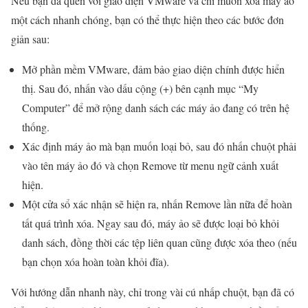
Nếu bạn đã quen với giao diện VMware và chỉ muốn xóa máy ảo
một cách nhanh chóng, bạn có thể thực hiện theo các bước đơn
giản sau:
Mở phần mềm VMware, đảm bảo giao diện chính được hiển
thị. Sau đó, nhấn vào dấu cộng (+) bên cạnh mục “My
Computer” để mở rộng danh sách các máy ảo đang có trên hệ
thống.
Xác định máy ảo mà bạn muốn loại bỏ, sau đó nhấn chuột phải
vào tên máy ảo đó và chọn Remove từ menu ngữ cảnh xuất
hiện.
Một cửa sổ xác nhận sẽ hiện ra, nhấn Remove lần nữa để hoàn
tất quá trình xóa. Ngay sau đó, máy ảo sẽ được loại bỏ khỏi
danh sách, đồng thời các tệp liên quan cũng được xóa theo (nếu
bạn chọn xóa hoàn toàn khỏi đĩa).
Với hướng dẫn nhanh này, chỉ trong vài cú nhấp chuột, bạn đã có