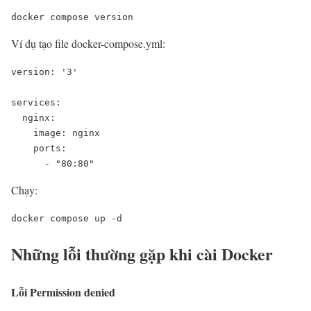
docker compose version
Ví dụ tạo file docker-compose.yml:
version: '3'
services:
  nginx:
    image: nginx
    ports:
      - "80:80"
Chạy:
docker compose up -d
Những lỗi thường gặp khi cài Docker
Lỗi Permission denied