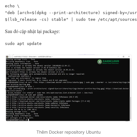
echo \
"deb [arch=$(dpkg --print-architecture) signed-by=/usr
$(lsb_release -cs) stable" | sudo tee /etc/apt/sources
Sau đó cập nhật lại package:
sudo apt update
Thêm Docker repository Ubuntu