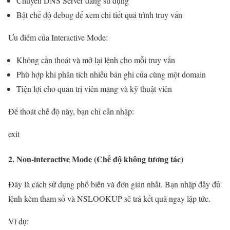
Chuyển DNS Server đang sử dụng
Bật chế độ debug để xem chi tiết quá trình truy vấn
Ưu điểm của Interactive Mode:
Không cần thoát và mở lại lệnh cho mỗi truy vấn
Phù hợp khi phân tích nhiều bản ghi của cùng một domain
Tiện lợi cho quản trị viên mạng và kỹ thuật viên
Để thoát chế độ này, bạn chỉ cần nhập:
exit
2. Non-interactive Mode (Chế độ không tương tác)
Đây là cách sử dụng phổ biến và đơn giản nhất. Bạn nhập đầy đủ
lệnh kèm tham số và NSLOOKUP sẽ trả kết quả ngay lập tức.
Ví dụ: