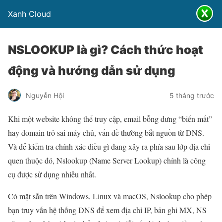
Xanh Cloud
NSLOOKUP là gì? Cách thức hoạt
động và hướng dẫn sử dụng
Nguyễn Hội
5 tháng trước
Khi một website không thể truy cập, email bỗng dưng “biến mất”
hay domain trỏ sai máy chủ, vấn đề thường bắt nguồn từ DNS.
Và để kiểm tra chính xác điều gì đang xảy ra phía sau lớp địa chỉ
quen thuộc đó, Nslookup (Name Server Lookup) chính là công
cụ được sử dụng nhiều nhất.
Có mặt sẵn trên Windows, Linux và macOS, Nslookup cho phép
bạn truy vấn hệ thống DNS để xem địa chỉ IP, bản ghi MX, NS