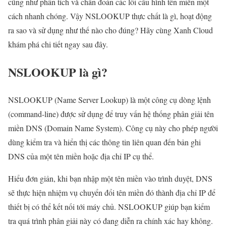
cũng như phân tích và chẩn đoán các lỗi cấu hình tên miền một
cách nhanh chóng. Vậy NSLOOKUP thực chất là gì, hoạt động
ra sao và sử dụng như thế nào cho đúng? Hãy cùng Xanh Cloud
khám phá chi tiết ngay sau đây.
NSLOOKUP là gì?
NSLOOKUP (Name Server Lookup) là một công cụ dòng lệnh
(command-line) được sử dụng để truy vấn hệ thống phân giải tên
miền DNS (Domain Name System). Công cụ này cho phép người
dùng kiểm tra và hiển thị các thông tin liên quan đến bản ghi
DNS của một tên miền hoặc địa chỉ IP cụ thể.
Hiểu đơn giản, khi bạn nhập một tên miền vào trình duyệt, DNS
sẽ thực hiện nhiệm vụ chuyển đổi tên miền đó thành địa chỉ IP để
thiết bị có thể kết nối tới máy chủ. NSLOOKUP giúp bạn kiểm
tra quá trình phân giải này có đang diễn ra chính xác hay không.