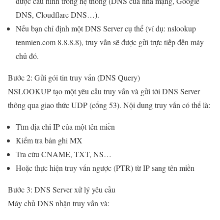
được cấu hình trong hệ thống (DNS của nhà mạng, Google
DNS, Cloudflare DNS…).
Nếu bạn chỉ định một DNS Server cụ thể (ví dụ: nslookup
tenmien.com 8.8.8.8), truy vấn sẽ được gửi trực tiếp đến máy
chủ đó.
Bước 2: Gửi gói tin truy vấn (DNS Query)
NSLOOKUP tạo một yêu cầu truy vấn và gửi tới DNS Server
thông qua giao thức UDP (cổng 53). Nội dung truy vấn có thể là:
Tìm địa chỉ IP của một tên miền
Kiểm tra bản ghi MX
Tra cứu CNAME, TXT, NS…
Hoặc thực hiện truy vấn ngược (PTR) từ IP sang tên miền
Bước 3: DNS Server xử lý yêu cầu
Máy chủ DNS nhận truy vấn và: