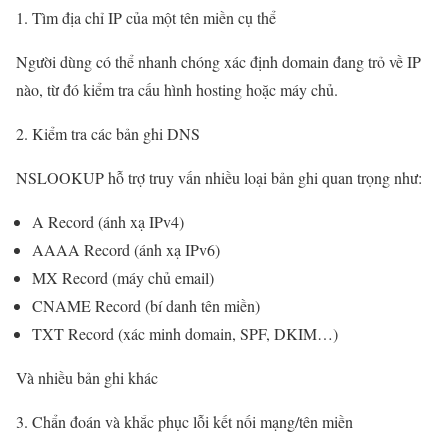
1. Tìm địa chỉ IP của một tên miền cụ thể
Người dùng có thể nhanh chóng xác định domain đang trỏ về IP
nào, từ đó kiểm tra cấu hình hosting hoặc máy chủ.
2. Kiểm tra các bản ghi DNS
NSLOOKUP hỗ trợ truy vấn nhiều loại bản ghi quan trọng như:
A Record (ánh xạ IPv4)
AAAA Record (ánh xạ IPv6)
MX Record (máy chủ email)
CNAME Record (bí danh tên miền)
TXT Record (xác minh domain, SPF, DKIM…)
Và nhiều bản ghi khác
3. Chẩn đoán và khắc phục lỗi kết nối mạng/tên miền