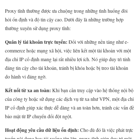
Proxy tĩnh thường được ưa chuộng trong những tình huống đòi
hỏi ổn định và độ tin cậy cao. Dưới đây là những trường hợp
thường xuyên sử dụng proxy tĩnh:
Quản lý tài khoản trực tuyến:
Đối với những nền tảng như e-
commerce hoặc mạng xã hội, việc liên kết một tài khoản với một
địa chỉ IP cố định mang lại rất nhiều lợi ích. Nó giúp duy trì tính
đáng tin cậy cho tài khoản, tránh bị khóa hoặc bị treo tài khoản
do hành vi đáng ngờ.
Kết nối từ xa an toàn:
Khi bạn cần truy cập vào hệ thống nội bộ
của công ty hoặc sử dụng các dịch vụ từ xa như VPN, một địa chỉ
IP cố định giúp xác thực dễ dàng và an toàn hơn, tránh các vấn đề
bảo mật từ IP chuyển đổi đột ngột.
Hoạt động yêu cầu dữ liệu ổn định:
Cho dù đó là việc phát trực
tuyến nội dung hay tải xuống tệp lớn, proxy tĩnh giúp duy trì một