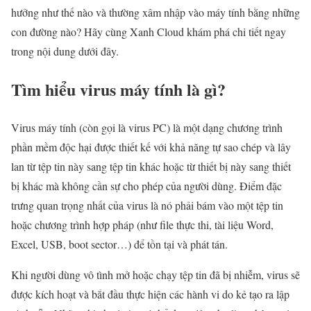
hưởng như thế nào và thường xâm nhập vào máy tính bằng những
con đường nào? Hãy cùng Xanh Cloud khám phá chi tiết ngay
trong nội dung dưới đây.
Tìm hiểu virus máy tính là gì?
Virus máy tính (còn gọi là virus PC) là một dạng chương trình
phần mềm độc hại được thiết kế với khả năng tự sao chép và lây
lan từ tệp tin này sang tệp tin khác hoặc từ thiết bị này sang thiết
bị khác mà không cần sự cho phép của người dùng. Điểm đặc
trưng quan trọng nhất của virus là nó phải bám vào một tệp tin
hoặc chương trình hợp pháp (như file thực thi, tài liệu Word,
Excel, USB, boot sector…) để tồn tại và phát tán.
Khi người dùng vô tình mở hoặc chạy tệp tin đã bị nhiễm, virus sẽ
được kích hoạt và bắt đầu thực hiện các hành vi do kẻ tạo ra lập