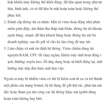
hợp khiến máy không thể khởi động, dữ liệu quan trọng như tài
liệu, hình ảnh, cơ sở dữ liệu bị mất hoàn toàn hoặc không thể
phục hồi.
Đánh cắp thông tin cá nhân: Một số virus hoạt động như phần
mềm gián điệp, âm thầm thu thập mật khẩu, thông tin tài khoản
ngân hàng, email, dữ liệu khách hàng hoặc thông tin nội bộ
doanh nghiệp, sau đó gửi về cho kẻ tấn công để trục lợi.
Làm chậm và mất ổn định hệ thống: Virus chiếm dụng tài
nguyên RAM, CPU để chạy ngầm, khiến máy tính hoạt động ì
ạch, thường xuyên treo, lỗi ứng dụng hoặc tự khởi động lại, ảnh
hưởng trực tiếp đến hiệu suất làm việc.
Ngoài ra máy bị nhiễm virus có thể bị kiểm soát từ xa và trở thành
một phần của mạng botnet, bị lợi dụng để gửi thư rác, phát tán mã
độc hoặc tham gia tấn công các hệ thống khác mà người dùng
hoàn toàn không hay biết.