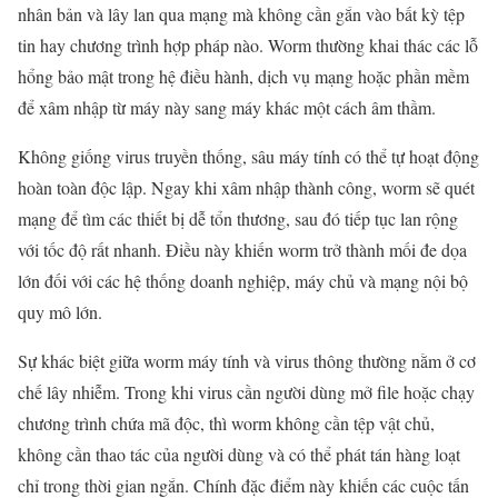
nhân bản và lây lan qua mạng mà không cần gắn vào bất kỳ tệp
tin hay chương trình hợp pháp nào. Worm thường khai thác các lỗ
hổng bảo mật trong hệ điều hành, dịch vụ mạng hoặc phần mềm
để xâm nhập từ máy này sang máy khác một cách âm thầm.
Không giống virus truyền thống, sâu máy tính có thể tự hoạt động
hoàn toàn độc lập. Ngay khi xâm nhập thành công, worm sẽ quét
mạng để tìm các thiết bị dễ tổn thương, sau đó tiếp tục lan rộng
với tốc độ rất nhanh. Điều này khiến worm trở thành mối đe dọa
lớn đối với các hệ thống doanh nghiệp, máy chủ và mạng nội bộ
quy mô lớn.
Sự khác biệt giữa worm máy tính và virus thông thường nằm ở cơ
chế lây nhiễm. Trong khi virus cần người dùng mở file hoặc chạy
chương trình chứa mã độc, thì worm không cần tệp vật chủ,
không cần thao tác của người dùng và có thể phát tán hàng loạt
chỉ trong thời gian ngắn. Chính đặc điểm này khiến các cuộc tấn