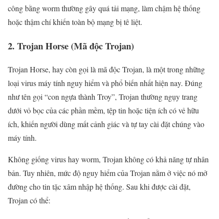
công bằng worm thường gây quá tải mạng, làm chậm hệ thống
hoặc thậm chí khiến toàn bộ mạng bị tê liệt.
2. Trojan Horse (Mã độc Trojan)
Trojan Horse, hay còn gọi là mã độc Trojan, là một trong những
loại virus máy tính nguy hiểm và phổ biến nhất hiện nay. Đúng
như tên gọi “con ngựa thành Troy”, Trojan thường ngụy trang
dưới vỏ bọc của các phần mềm, tệp tin hoặc tiện ích có vẻ hữu
ích, khiến người dùng mất cảnh giác và tự tay cài đặt chúng vào
máy tính.
Không giống virus hay worm, Trojan không có khả năng tự nhân
bản. Tuy nhiên, mức độ nguy hiểm của Trojan nằm ở việc nó mở
đường cho tin tặc xâm nhập hệ thống. Sau khi được cài đặt,
Trojan có thể: