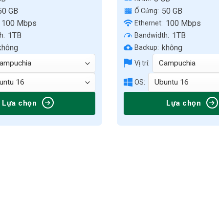
50 GB
50 GB
Ổ Cứng:
100 Mbps
100 Mbps
Ethernet:
1TB
1TB
h:
Bandwidth:
không
không
Backup:
Vị trí:
OS:
Lựa chọn
Lựa chọn