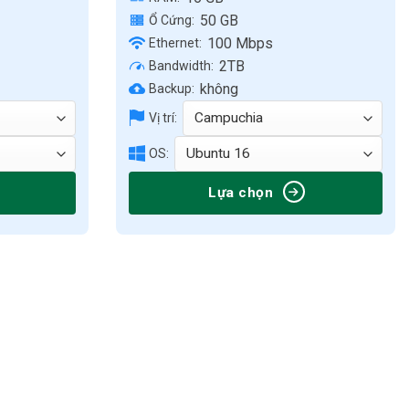
50 GB
Ổ Cứng:
100 Mbps
Ethernet:
2TB
Bandwidth:
không
Backup:
Vị trí:
OS:
Lựa chọn