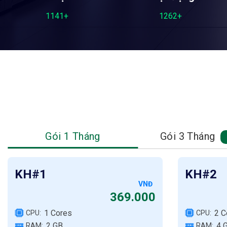
1141+
1262+
Gói 1 Tháng
Gói 3 Tháng
KH#1
KH#2
VNĐ
369.000
1 Cores
2 C
CPU:
CPU:
2 GB
4 
RAM:
RAM: