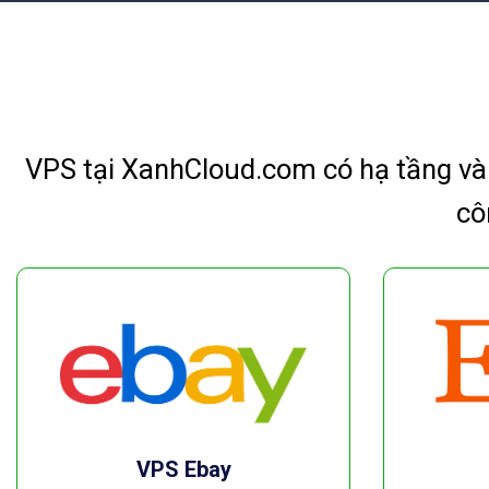
VPS tại XanhCloud.com có hạ tầng và
cô
VPS Ebay