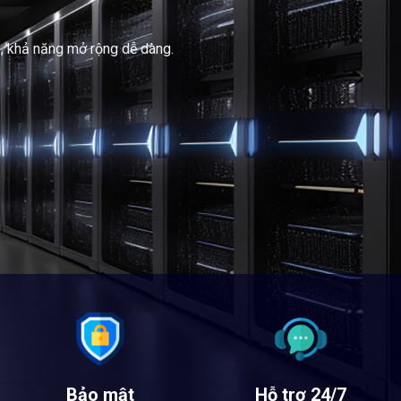
n, khả năng mở rộng dễ dàng.
Bảo mật
Hỗ trợ 24/7