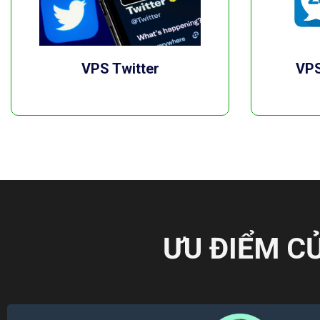
VPS Twitter
VPS
ƯU ĐIỂM C