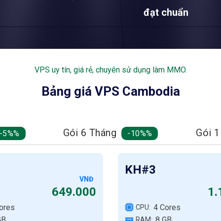
đạt chuẩn
VPS uy tín, giá rẻ, chuyên sử dụng làm MMO.
Bảng giá VPS Cambodia
Gói 6 Tháng
Gói 
-5%
-10%
KH#3
VNĐ
649.000
1.
ores
4 Cores
CPU:
GB
8 GB
RAM: