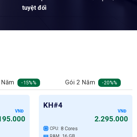
tuyệt đối
1 Năm
Gói 2 Năm
-15%
-20%
KH#4
VNĐ
VNĐ
195.000
2.295.000
8 Cores
CPU:
16 GB
RAM: