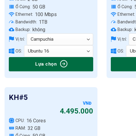
50 GB
Ổ Cứng:
Ổ Cứng:
100 Mbps
Ethernet:
Ethernet:
1TB
Bandwidth:
Bandwidt
không
Backup:
Backup:
Vị trí:
Vị trí:
OS:
OS:
Lựa chọn
KH#5
VNĐ
4.495.000
16 Cores
CPU:
32 GB
RAM:
50 GB
Ổ Cứng: