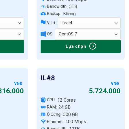
5TB
Bandwidth:
Không
Backup:
Vị trí:
OS:
Lựa chọn
IL#8
VNĐ
VNĐ
816.000
5.724.000
12 Cores
CPU:
24 GB
RAM:
500 GB
Ổ Cứng:
100 Mbps
Ethernet:
12TB
Bandwidth: