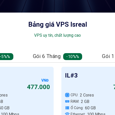
Bảng giá VPS Isreal
VPS uy tín, chất lượng cao
Gói 6 Tháng
Gói 
-5%
-10%
IL#3
VNĐ
477.000
ores
2 Cores
CPU:
GB
2 GB
RAM:
50 GB
60 GB
Ổ Cứng:
100 Mbps
100 Mbps
Ethernet: