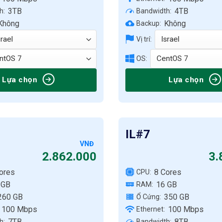
3TB
4TB
h:
Bandwidth:
Không
Không
Backup:
Vị trí:
OS:
Lựa chọn
Lựa chọn
IL#7
VNĐ
2.862.000
3.
ores
8 Cores
CPU:
 GB
16 GB
RAM:
260 GB
350 GB
Ổ Cứng:
100 Mbps
100 Mbps
Ethernet:
7TB
8TB
h:
Bandwidth: