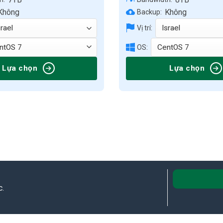
Không
Không
Backup:
Vị trí:
OS:
Lựa chọn
Lựa chọn
c.