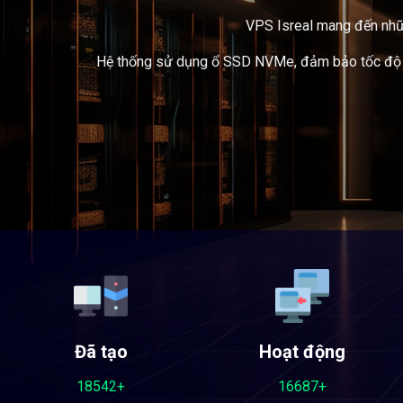
VPS Isreal mang đến nhữn
Hệ thống sử dụng ổ SSD NVMe, đảm bảo tốc độ truy
Đã tạo
Hoạt động
18542+
16687+