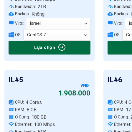
2TB
Bandwidth:
Bandwidt
Không
Backup:
Backup:
Vị trí:
Vị trí:
OS:
OS:
Lựa chọn
IL#5
IL#6
VNĐ
1.908.000
4 Cores
4 C
CPU:
CPU:
8 GB
12
RAM:
RAM:
180 GB
Ổ Cứng:
Ổ Cứng:
100 Mbps
Ethernet:
Ethernet:
6TB
Bandwidth:
Bandwidt