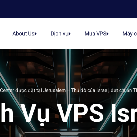
ủ
About Us
Dịch vụ
Mua VPS
Máy 
Center được đặt tại Jerusalem – Thủ đô của Israel, đạt chuẩn Tie
h Vụ VPS Is