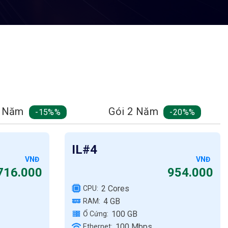
1 Năm
Gói 2 Năm
-15%
-20%
IL#4
VNĐ
VNĐ
716.000
954.000
2 Cores
CPU:
4 GB
RAM:
100 GB
Ổ Cứng:
100 Mbps
Ethernet: