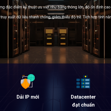
g đặc điểm kỹ thuật ưu việt như băng thông lớn, độ ổn định cao g
 xuất dữ liệu nhanh chóng, giảm thiểu độ trễ. Tích hợp tính nă
Dải IP mới
Datacenter
đạt chuẩn