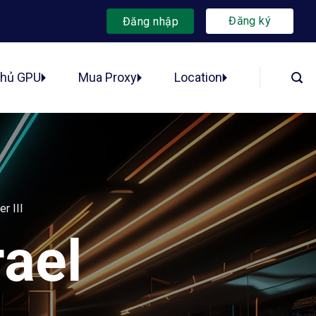
Đăng ký
Đăng nhập
chủ GPU
Mua Proxy
Location
r III
rael