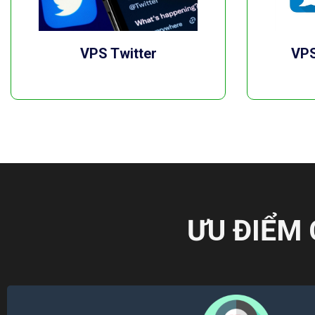
VPS Twitter
VPS
ƯU ĐIỂM 