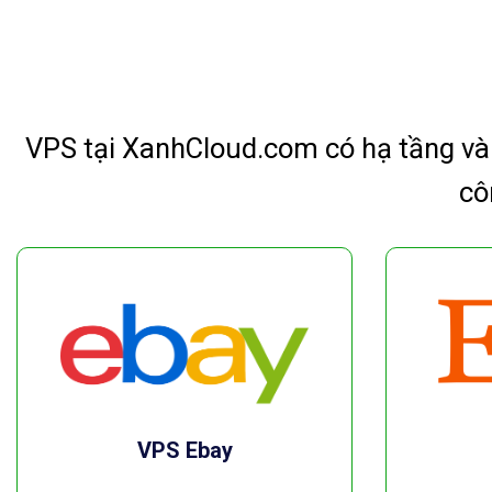
VPS tại XanhCloud.com có hạ tầng và
cô
VPS Ebay