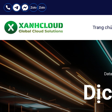
Skip
to
content
Trang ch
Data
Dịc