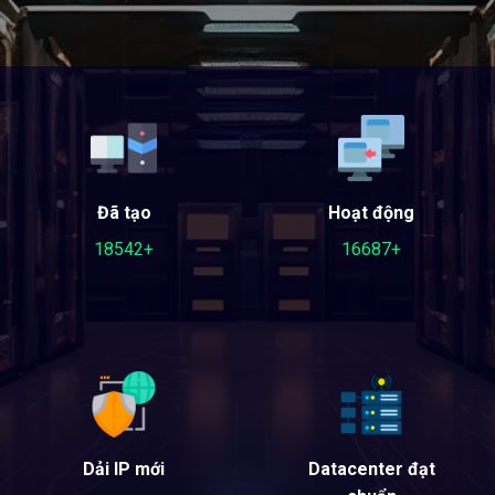
Đã tạo
Hoạt động
18542+
16687+
Dải IP mới
Datacenter đạt