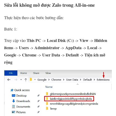
Sửa lỗi không mở được Zalo trong All-in-one
Thực hiện theo các bước hướng dẫn:
Bước 1:
This PC
Local Disk (C:)
View
Hidden
Truy cập vào
->
->
->
items
Users
Administrator
AppData
Local
->
->
->
->
->
Google
Chrome
User Data
Default
Tiện ích mở
->
->
->
->
rộng